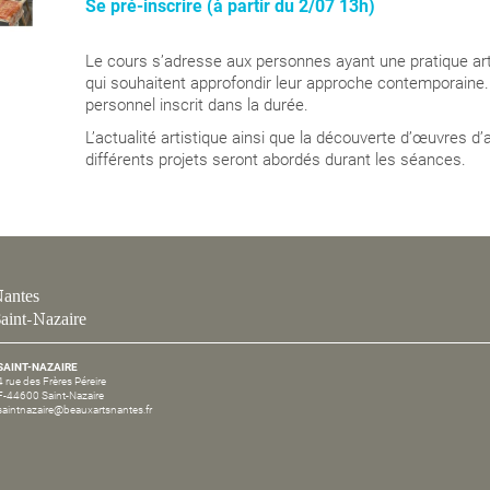
Se pré-inscrire (à partir du 2/07 13h)
Le cours s’adresse aux personnes ayant une pratique artist
qui souhaitent approfondir leur approche contemporaine.
personnel inscrit dans la durée.
L’actualité artistique ainsi que la découverte d’œuvres d
différents projets seront abordés durant les séances.
antes
aint-Nazaire
SAINT-NAZAIRE
4 rue des Frères Péreire
F-44600 Saint-Nazaire
saintnazaire@beauxartsnantes.fr