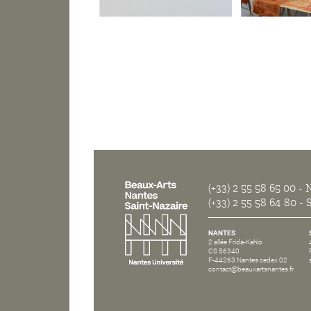
(+33) 2 55 58 65 00
- N
(+33) 2 55 58 64 80
- S
NANTES
2 allée Frida-Kahlo
CS 56340
F-44263 Nantes cedex 02
contact@beauxartsnantes.fr