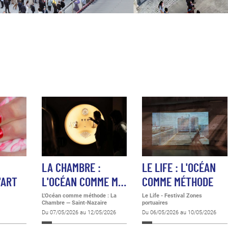
LA CHAMBRE :
LE LIFE : L'OCÉAN
'ART
L'OCÉAN COMME M…
COMME MÉTHODE
L'Océan comme méthode : La
Le Life - Festival Zones
Chambre
—
Saint-Nazaire
portuaires
Du 07/05/2026 au 12/05/2026
Du 06/05/2026 au 10/05/2026