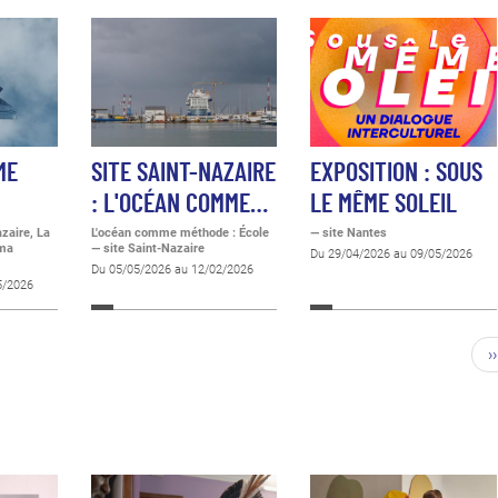
ME
SITE SAINT-NAZAIRE
EXPOSITION : SOUS
: L'OCÉAN COMME…
LE MÊME SOLEIL
azaire, La
L'océan comme méthode : École
— site Nantes
éma
— site Saint-Nazaire
Du 29/04/2026 au 09/05/2026
Du 05/05/2026 au 12/02/2026
5/2026
››