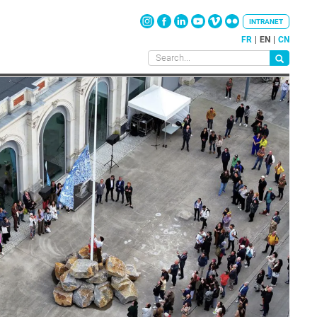
INTRANET
FR
EN
CN