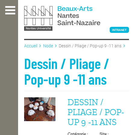
Aller
au
contenu
principal
INTRANET
Accueil
Node
Dessin / Pliage / Pop-up 9 -11 ans
L'ÉCOLE
Dessin / Pliage /
Pop-up 9 -11 ans
ENSEIGNEMENT
DESSIN /
INTERNATIONAL
PLIAGE / POP-
UP 9 -11 ANS
COURS PUBLICS
Catégorie
Site