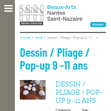
Aller
au
contenu
principal
INTRANET
Accueil
Node
Dessin / Pliage / Pop-up 9 -11
ans
L'ÉCOLE
Dessin / Pliage /
Pop-up 9 -11 ans
ENSEIGNEMENT
DESSIN /
INTERNATIONAL
PLIAGE / POP-
UP 9 -11 ANS
COURS PUBLICS
Catégorie
Site