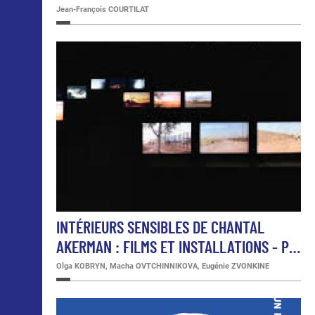
Jean-François COURTILAT
INTÉRIEURS SENSIBLES DE CHANTAL
AKERMAN : FILMS ET INSTALLATIONS - P…
Olga KOBRYN, Macha OVTCHINNIKOVA, Eugénie ZVONKINE