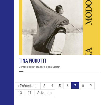
TINA MODOTTI
Commissariat Isabel Tejeda Martin
PAGINATION
Page
‹ Précédente
Page
3
Page
4
Page
5
Page
6
Page
7
Page
8
Page
9
précédente
courante
Page
10
Page
11
Page
Suivante ›
suivante