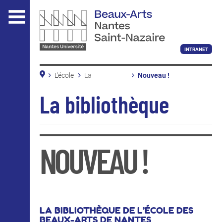
Aller
au
contenu
principal
INTRANET
L'école
La
Nouveau !
bibliothèque
Les nouveautés
L'ÉCOLE
En pratique
La bibliothèque
Conditions de prêt
Beaux-Arts Nantes Saint-Nazaire
Accès et horaires
Site de Saint-Nazaire
La bibliothèque
Informations pratiques
NOUVEAU !
Nous soutenir
ENSEIGNEMENT
LA BIBLIOTHÈQUE DE L’ÉCOLE DES
BEAUX-ARTS DE NANTES