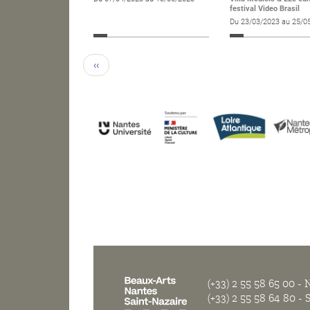
festival Video Brasil
Du 23/03/2023 au 25/0
‹‹
(+33) 2 55 58 65 00
- N
(+33) 2 55 58 64 80
- S