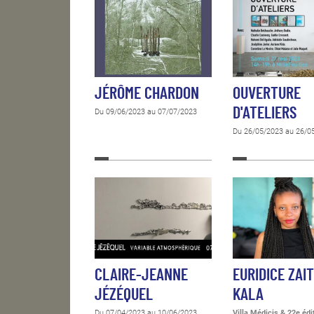
JÉRÔME CHARDON
OUVERTURE
D'ATELIERS
Du 09/06/2023 au 07/07/2023
Du 26/05/2023 au 26/0
CLAIRE-JEANNE
EURIDICE ZAI
JÉZÉQUEL
KALA
Du 07/04/2023 au 10/06/2023
Villa Médicis & 22e édi