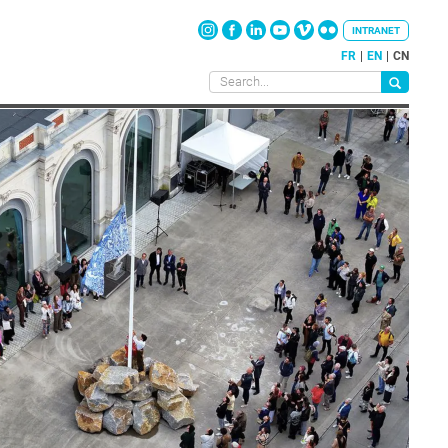
INTRANET
FR
EN
CN