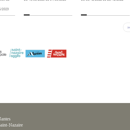
5/2023
››
antes
aint-Nazaire