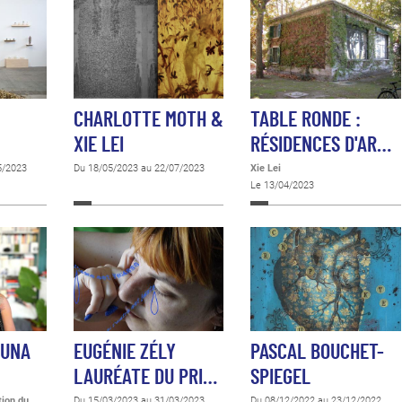
CHARLOTTE MOTH &
TABLE RONDE :
XIE LEI
RÉSIDENCES D'AR…
5/2023
Du 18/05/2023 au 22/07/2023
Xie Lei
Le 13/04/2023
TUNA
EUGÉNIE ZÉLY
PASCAL BOUCHET-
LAURÉATE DU PRI…
SPIEGEL
tion du
Du 15/03/2023 au 31/03/2023
Du 08/12/2022 au 23/12/2022