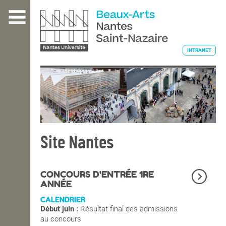
Aller
au
contenu
principal
INTRANET
L'ÉCOLE
ENSEIGNEMENT
Site Nantes
INTERNATIONAL
CONCOURS D'ENTRÉE 1RE
ANNÉE
CALENDRIER
COURS PUBLICS
Début juin :
Résultat final des admissions
au concours