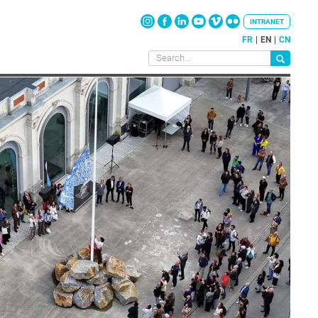
INTRANET
FR
EN
CN