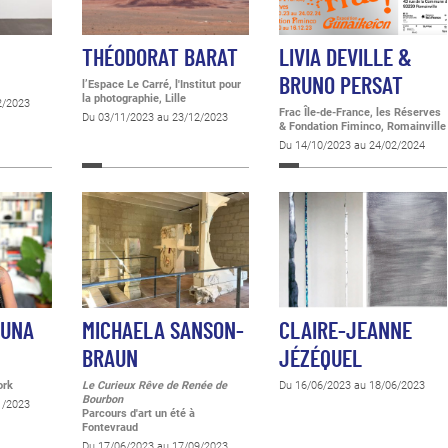
O
THÉODORAT BARAT
LIVIA DEVILLE &
BRUNO PERSAT
l’Espace Le Carré, l'Institut pour
la photographie, Lille
2/2023
Frac Île-de-France, les Réserves
Du 03/11/2023 au 23/12/2023
& Fondation Fiminco, Romainville
Du 14/10/2023 au 24/02/2024
TUNA
MICHAELA SANSON-
CLAIRE-JEANNE
BRAUN
JÉZÉQUEL
ork
Le Curieux Rêve de Renée de
Du 16/06/2023 au 18/06/2023
Bourbon
1/2023
Parcours d'art un été à
Fontevraud
Du 17/06/2023 au 17/09/2023