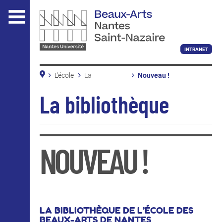
Aller
au
contenu
principal
INTRANET
L'école
La
Nouveau !
bibliothèque
Les nouveautés
L'ÉCOLE
En pratique
La bibliothèque
Conditions de prêt
Beaux-Arts Nantes Saint-Nazaire
Accès et horaires
Site de Saint-Nazaire
La bibliothèque
Informations pratiques
NOUVEAU !
Nous soutenir
ENSEIGNEMENT
LA BIBLIOTHÈQUE DE L’ÉCOLE DES
BEAUX-ARTS DE NANTES