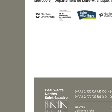
Métropole, , Département de Loire-Atlantique, M
(+33) 2 55 58 65 00
- N
(+33) 2 55 58 64 80
- S
NANTES
2 allée Frida-Kahlo