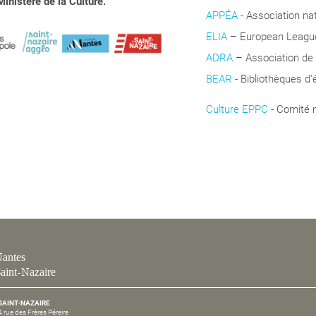
inistère de la Culture.
APPÉA
-
Association na
ELIA
– European League 
ADRA
– Association de
BEAR
- Bibliothèques d'
Culture EPPC
- Comité 
Coopération
antes
aint-Nazaire
SAINT-NAZAIRE
4 rue des Frères Péreire