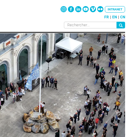
INTRANET
FR
EN
CN