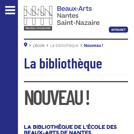
Aller
au
contenu
principal
INTRANET
L'école
La bibliothèque
Nouveau !
Les nouveautés
L'ÉCOLE
En pratique
La bibliothèque
Conditions de prêt
Beaux-Arts Nantes Saint-Nazaire
Accès et horaires
Site de Saint-Nazaire
La bibliothèque
Informations pratiques
NOUVEAU !
Nous soutenir
ENSEIGNEMENT
LA BIBLIOTHÈQUE DE L’ÉCOLE DES
BEAUX-ARTS DE NANTES