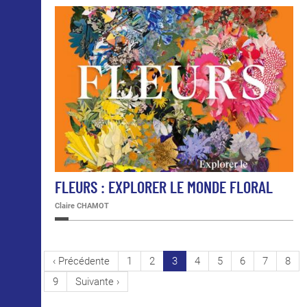
FLEURS : EXPLORER LE MONDE FLORAL
Claire CHAMOT
PAGINATION
Page
‹ Précédente
Page
1
Page
2
Page
3
Page
4
Page
5
Page
6
Page
7
Pag
8
précédente
courante
Page
9
Page
Suivante ›
suivante