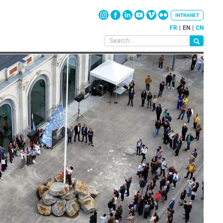
INTRANET
FR
EN
CN