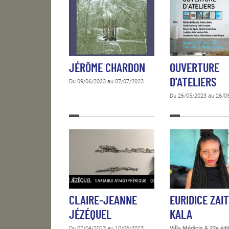
JÉRÔME CHARDON
OUVERTURE
D'ATELIERS
Du 09/06/2023 au 07/07/2023
Du 26/05/2023 au 26/0
CLAIRE-JEANNE
EURIDICE ZAI
JÉZÉQUEL
KALA
Du 07/04/2023 au 10/06/2023
Villa Médicis & 22e édi