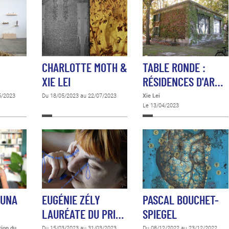
CHARLOTTE MOTH &
TABLE RONDE :
XIE LEI
RÉSIDENCES D'AR…
5/2023
Du 18/05/2023 au 22/07/2023
Xie Lei
Le 13/04/2023
TUNA
EUGÉNIE ZÉLY
PASCAL BOUCHET-
LAURÉATE DU PRI…
SPIEGEL
tion du
Du 15/03/2023 au 31/03/2023
Du 08/12/2022 au 23/12/2022