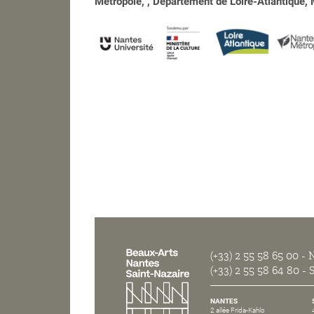
Métropole, , Département de Loire-Atlantique, M
(+33) 2 55 58 65 00
- N
(+33) 2 55 58 64 80
- S
NANTES
2 allée Frida-Kahlo