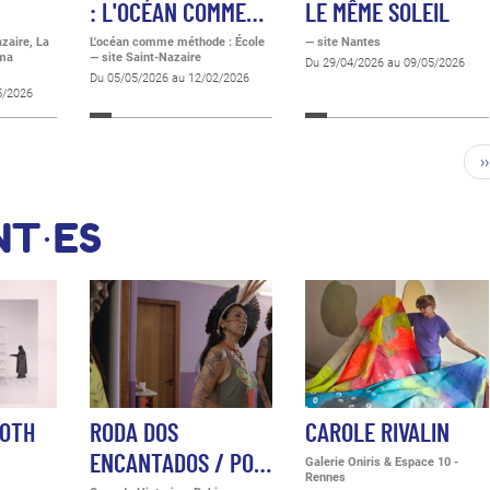
: L'OCÉAN COMME…
LE MÊME SOLEIL
azaire, La
L'océan comme méthode : École
— site Nantes
éma
— site Saint-Nazaire
Du 29/04/2026 au 09/05/2026
Du 05/05/2026 au 12/02/2026
5/2026
››
NT·ES
MOTH
RODA DOS
CAROLE RIVALIN
ENCANTADOS / PO…
Galerie Oniris & Espace 10 -
Rennes