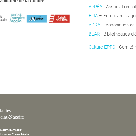
inistère de la Culture.
APPÉA
-
Association na
ELIA
– European League 
ADRA
– Association de
BEAR
- Bibliothèques d'
Culture EPPC
- Comité 
Coopération
antes
aint-Nazaire
SAINT-NAZAIRE
4 rue des Frères Péreire