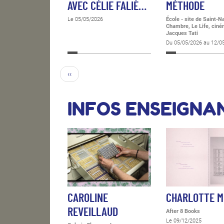
AVEC CÉLIE FALIÈ…
MÉTHODE
Le 05/05/2026
École - site de Saint-N
Chambre, Le Life, cin
Jacques Tati
Du 05/05/2026 au 12/0
‹‹
INFOS ENSEIGNA
CAROLINE
CHARLOTTE 
REVEILLAUD
After 8 Books
Le 09/12/2025