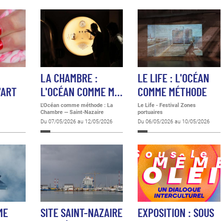
LA CHAMBRE :
LE LIFE : L'OCÉAN
'ART
L'OCÉAN COMME M…
COMME MÉTHODE
L'Océan comme méthode : La
Le Life - Festival Zones
Chambre
—
Saint-Nazaire
portuaires
Du 07/05/2026 au 12/05/2026
Du 06/05/2026 au 10/05/2026
ME
SITE SAINT-NAZAIRE
EXPOSITION : SOUS