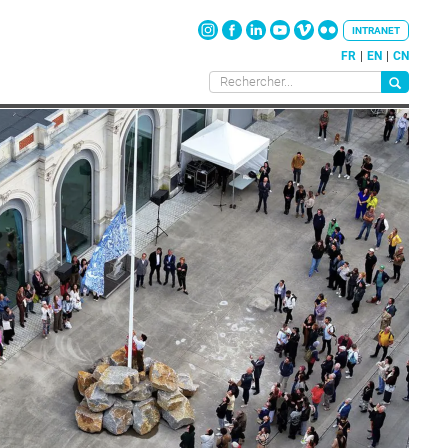
INTRANET
FR
EN
CN