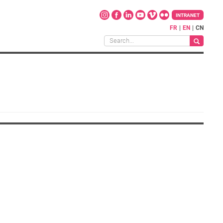
INTRANET
FR
EN
CN