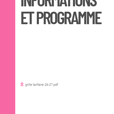
INFORMATIONS
ET PROGRAMME
Cours publics Nantes
Cours publics Saint-
Nazaire
Éducation artistique et
culturelle
Éducation artistique et
culturelle
Programme histoire de
l'art et arts plastiques
La Cité du dessin
2026
OPEN SCHOOL
grille tarifaire 26-27.pdf
CONTACTS