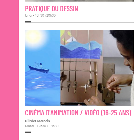
PRATIQUE DU DESSIN
lundi - 18h30 /20h30
CINÉMA D'ANIMATION / VIDÉO (16-25 ANS)
Ollivier Moreels
Mardi - 17h30 / 19h30