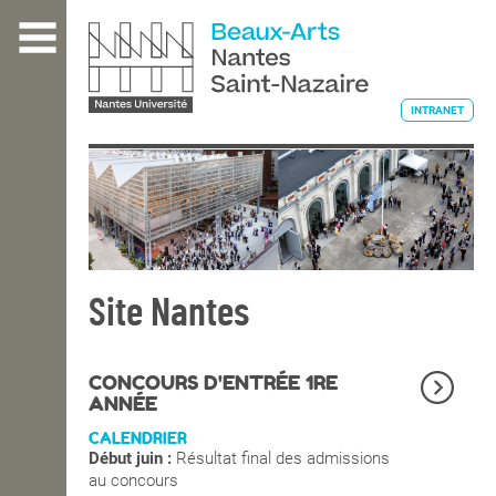
Aller
au
contenu
principal
INTRANET
L'ÉCOLE
ENSEIGNEMENT
Site Nantes
INTERNATIONAL
CONCOURS D'ENTRÉE 1RE
ANNÉE
CALENDRIER
COURS PUBLICS
Début juin :
Résultat final des admissions
au concours