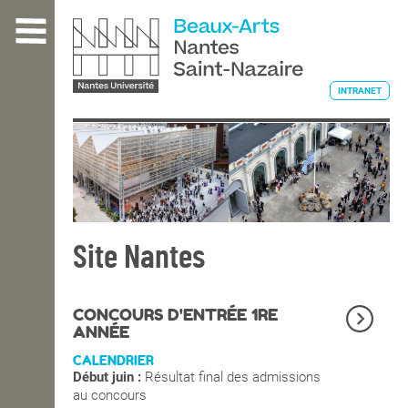
Aller
au
contenu
principal
INTRANET
L'ÉCOLE
ENSEIGNEMENT
Site Nantes
INTERNATIONAL
CONCOURS D'ENTRÉE 1RE
ANNÉE
CALENDRIER
COURS PUBLICS
Début juin :
Résultat final des admissions
au concours