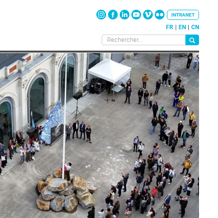
INTRANET
FR
EN
CN