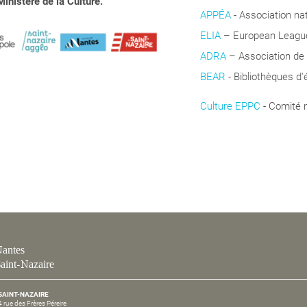
inistère de la Culture.
APPÉA
-
Association na
ELIA
– European League 
ADRA
– Association de
BEAR
- Bibliothèques d'
Culture EPPC
- Comité 
Coopération
antes
aint-Nazaire
SAINT-NAZAIRE
4 rue des Frères Péreire