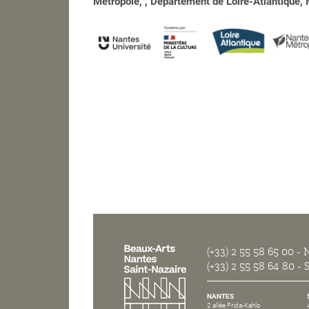
Métropole, , Département de Loire-Atlantique, M
(+33) 2 55 58 65 00
- N
(+33) 2 55 58 64 80
- S
NANTES
2 allée Frida-Kahlo