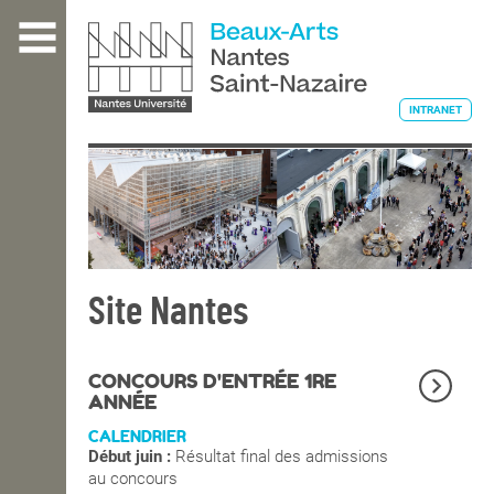
Aller
au
contenu
principal
INTRANET
L'ÉCOLE
ENSEIGNEMENT
Site Nantes
INTERNATIONAL
CONCOURS D'ENTRÉE 1RE
ANNÉE
CALENDRIER
COURS PUBLICS
Début juin :
Résultat final des admissions
au concours