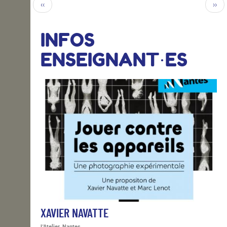
‹‹
››
INFOS
ENSEIGNANT·ES
XAVIER NAVATTE
L'Atelier, Nantes