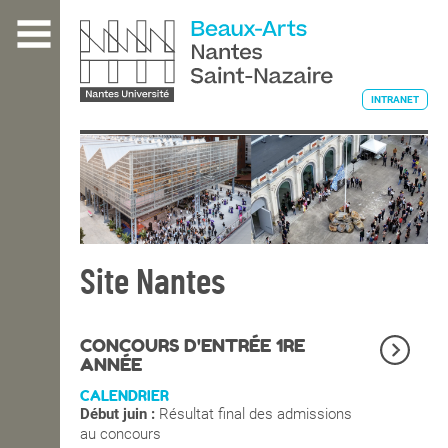
Aller
au
contenu
principal
INTRANET
L'ÉCOLE
ENSEIGNEMENT
Site Nantes
INTERNATIONAL
CONCOURS D'ENTRÉE 1RE
ANNÉE
CALENDRIER
COURS PUBLICS
Début juin :
Résultat final des admissions
au concours