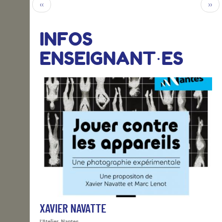
‹‹
››
INFOS
ENSEIGNANT·ES
XAVIER NAVATTE
L'Atelier, Nantes