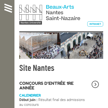
Aller
au
contenu
principal
INTRANET
L'ÉCOLE
ENSEIGNEMENT
Site Nantes
INTERNATIONAL
CONCOURS D'ENTRÉE 1RE
ANNÉE
CALENDRIER
COURS PUBLICS
Début juin :
Résultat final des admissions
au concours