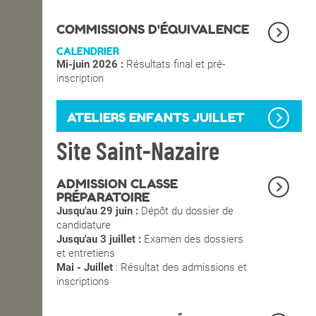
OPEN SCHOOL
COMMISSIONS D'ÉQUIVALENCE
CALENDRIER
Mi-juin 2026 :
Résultats final et pré-
CONTACTS
inscription
ATELIERS ENFANTS JUILLET
Site Saint-Nazaire
ADMISSION CLASSE
PRÉPARATOIRE
Jusqu'au 29 juin :
Dépôt du dossier de
candidature
Jusqu'au 3 juillet :
Examen des dossiers
et entretiens
Mai - Juillet
: Résultat des admissions et
inscriptions