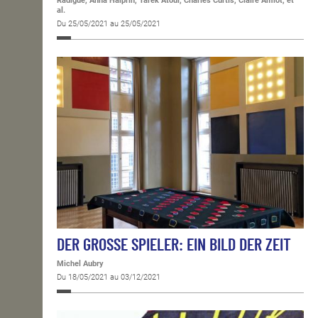
Radigue, Anna Halprin, Tarek Atoui, Charles Curtis, Claire Amiot, et
al.
Du 25/05/2021 au 25/05/2021
DER GROSSE SPIELER: EIN BILD DER ZEIT
Michel Aubry
Du 18/05/2021 au 03/12/2021