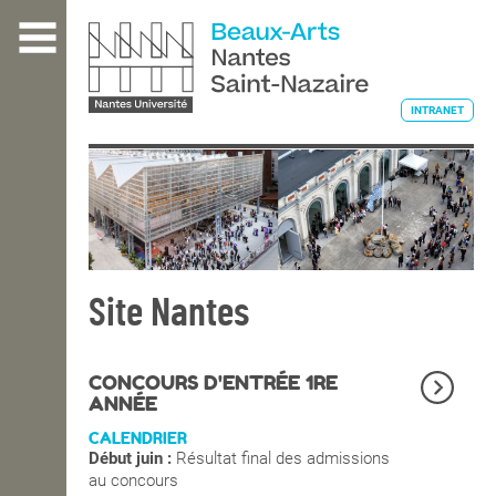
Aller
au
contenu
principal
INTRANET
L'ÉCOLE
ENSEIGNEMENT
Site Nantes
INTERNATIONAL
CONCOURS D'ENTRÉE 1RE
ANNÉE
CALENDRIER
COURS PUBLICS
Début juin :
Résultat final des admissions
au concours