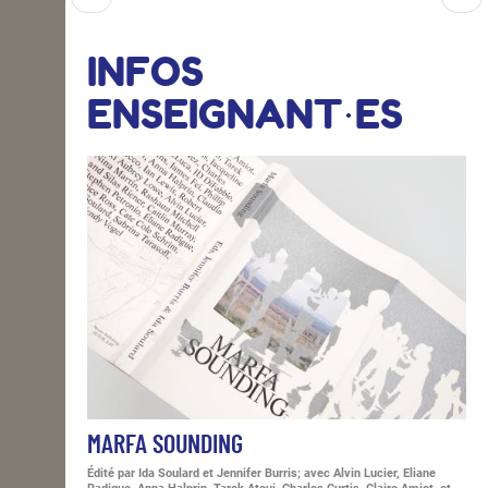
INFOS
ENSEIGNANT·ES
MARFA SOUNDING
Édité par Ida Soulard et Jennifer Burris; avec Alvin Lucier, Eliane